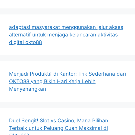
adaptasi masyarakat menggunakan jalur akses
alternatif untuk menjaga kelancaran aktivitas
digital okto88
Menjadi Produktif di Kantor: Trik Sederhana dari
OKTO88 yang Bikin Hari Kerja Lebih
Menyenangkan
Duel Sengit! Slot vs Casino, Mana Pilihan
Terbaik untuk Peluang Cuan Maksimal di