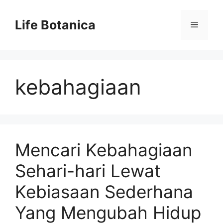
Skip
to
Life Botanica
Menu
content
kebahagiaan
Mencari Kebahagiaan
Sehari-hari Lewat
Kebiasaan Sederhana
Yang Mengubah Hidup