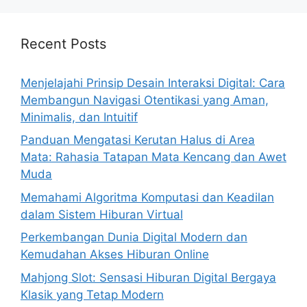
Recent Posts
Menjelajahi Prinsip Desain Interaksi Digital: Cara
Membangun Navigasi Otentikasi yang Aman,
Minimalis, dan Intuitif
Panduan Mengatasi Kerutan Halus di Area
Mata: Rahasia Tatapan Mata Kencang dan Awet
Muda
Memahami Algoritma Komputasi dan Keadilan
dalam Sistem Hiburan Virtual
Perkembangan Dunia Digital Modern dan
Kemudahan Akses Hiburan Online
Mahjong Slot: Sensasi Hiburan Digital Bergaya
Klasik yang Tetap Modern