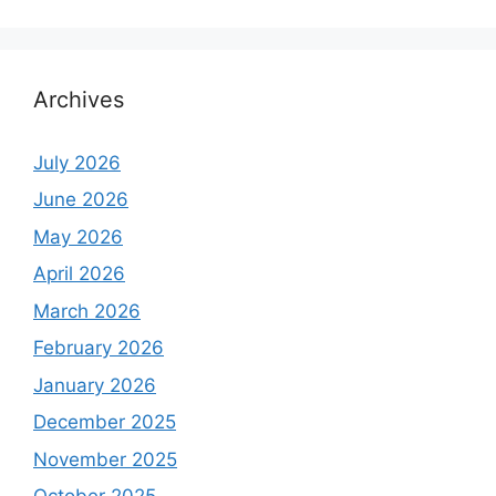
Archives
July 2026
June 2026
May 2026
April 2026
March 2026
February 2026
January 2026
December 2025
November 2025