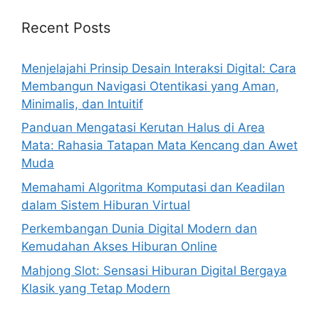
Recent Posts
Menjelajahi Prinsip Desain Interaksi Digital: Cara
Membangun Navigasi Otentikasi yang Aman,
Minimalis, dan Intuitif
Panduan Mengatasi Kerutan Halus di Area
Mata: Rahasia Tatapan Mata Kencang dan Awet
Muda
Memahami Algoritma Komputasi dan Keadilan
dalam Sistem Hiburan Virtual
Perkembangan Dunia Digital Modern dan
Kemudahan Akses Hiburan Online
Mahjong Slot: Sensasi Hiburan Digital Bergaya
Klasik yang Tetap Modern