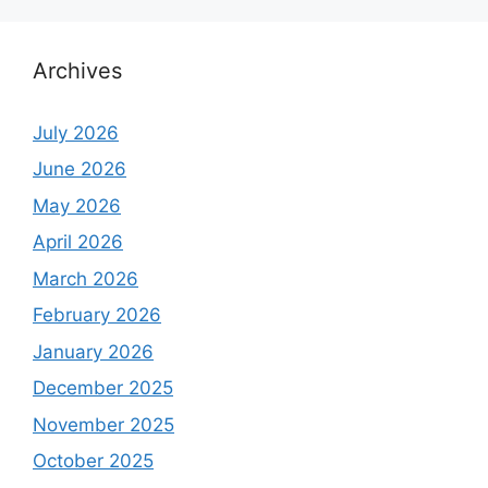
Archives
July 2026
June 2026
May 2026
April 2026
March 2026
February 2026
January 2026
December 2025
November 2025
October 2025