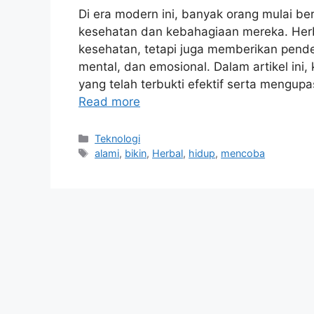
Di era modern ini, banyak orang mulai ber
kesehatan dan kebahagiaan mereka. Her
kesehatan, tetapi juga memberikan pendek
mental, dan emosional. Dalam artikel ini
yang telah terbukti efektif serta meng
Read more
Categories
Teknologi
Tags
alami
,
bikin
,
Herbal
,
hidup
,
mencoba