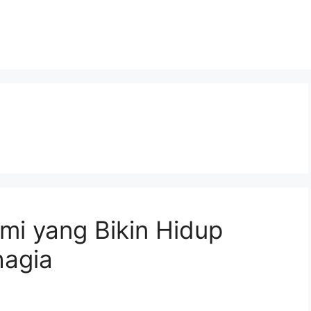
mi yang Bikin Hidup
hagia