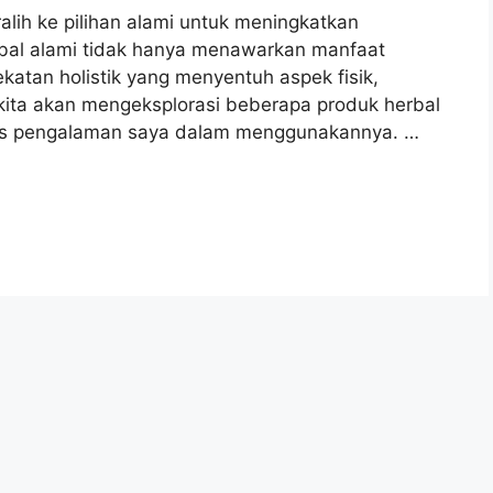
alih ke pilihan alami untuk meningkatkan
bal alami tidak hanya menawarkan manfaat
atan holistik yang menyentuh aspek fisik,
, kita akan mengeksplorasi beberapa produk herbal
upas pengalaman saya dalam menggunakannya. …