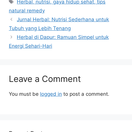
Tags
Herbal, nutrisi, gaya hidup sehat, tips
natural remedy
Jurnal Herbal: Nutrisi Sederhana untuk
Tubuh yang Lebih Tenang
Herbal di Dapur: Ramuan Simpel untuk
Energi Sehari-Hari
Leave a Comment
You must be
logged in
to post a comment.