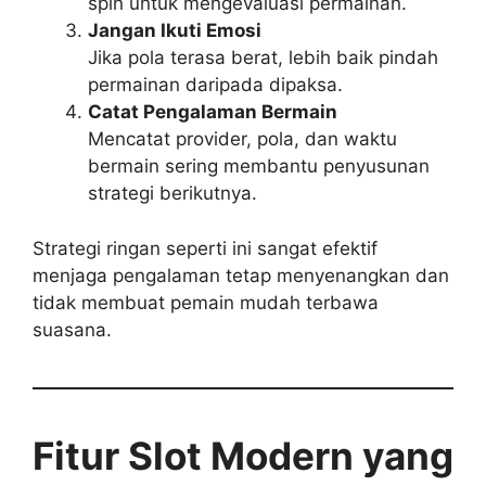
spin untuk mengevaluasi permainan.
Jangan Ikuti Emosi
Jika pola terasa berat, lebih baik pindah
permainan daripada dipaksa.
Catat Pengalaman Bermain
Mencatat provider, pola, dan waktu
bermain sering membantu penyusunan
strategi berikutnya.
Strategi ringan seperti ini sangat efektif
menjaga pengalaman tetap menyenangkan dan
tidak membuat pemain mudah terbawa
suasana.
Fitur Slot Modern yang