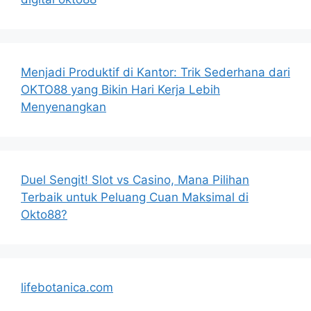
Menjadi Produktif di Kantor: Trik Sederhana dari
OKTO88 yang Bikin Hari Kerja Lebih
Menyenangkan
Duel Sengit! Slot vs Casino, Mana Pilihan
Terbaik untuk Peluang Cuan Maksimal di
Okto88?
lifebotanica.com