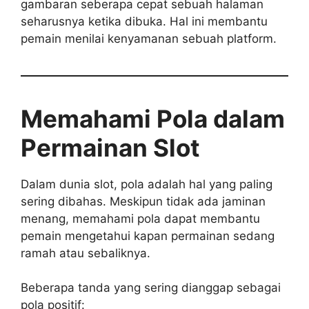
gambaran seberapa cepat sebuah halaman
seharusnya ketika dibuka. Hal ini membantu
pemain menilai kenyamanan sebuah platform.
Memahami Pola dalam
Permainan Slot
Dalam dunia slot, pola adalah hal yang paling
sering dibahas. Meskipun tidak ada jaminan
menang, memahami pola dapat membantu
pemain mengetahui kapan permainan sedang
ramah atau sebaliknya.
Beberapa tanda yang sering dianggap sebagai
pola positif: