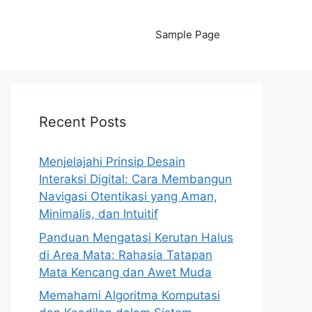
Sample Page
Recent Posts
Menjelajahi Prinsip Desain
Interaksi Digital: Cara Membangun
Navigasi Otentikasi yang Aman,
Minimalis, dan Intuitif
Panduan Mengatasi Kerutan Halus
di Area Mata: Rahasia Tatapan
Mata Kencang dan Awet Muda
Memahami Algoritma Komputasi