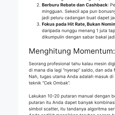
Berburu Rebate dan Cashback
: P
mingguan. Sekecil apa pun bonusny
jadi peluru cadangan buat dapet ja
Fokus pada Hit Rate, Bukan Nomin
daripada nunggu menang 1 juta ta
dikumpulin dengan sabar bakal jad
Menghitung Momentum: 
Seorang profesional tahu kalau mesin digi
di mana dia lagi “nyerap” saldo, dan ada f
Nah, tugas utama Anda adalah masuk di 
teknik “Cek Ombak”.
Lakukan 10-20 putaran manual dengan bet
putaran itu Anda dapet banyak kombinas
simbol scatter, itu tandanya algoritma ser