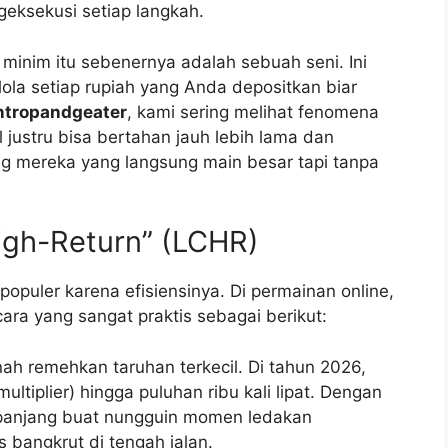
eksekusi setiap langkah.
inim itu sebenernya adalah sebuah seni. Ini
la setiap rupiah yang Anda depositkan biar
ntropandgeater
, kami sering melihat fenomena
 justru bisa bertahan jauh lebih lama dan
ng mereka yang langsung main besar tapi tanpa
High-Return” (LCHR)
 populer karena efisiensinya. Di permainan online,
a yang sangat praktis sebagai berikut:
nah remehkan taruhan terkecil. Di tahun 2026,
tiplier) hingga puluhan ribu kali lipat. Dengan
h panjang buat nungguin momen ledakan
 bangkrut di tengah jalan.