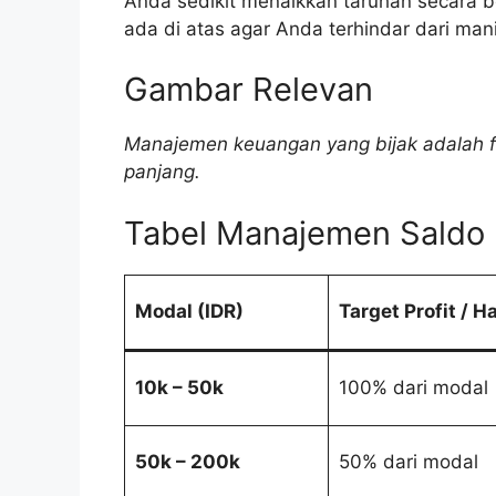
Anda sedikit menaikkan taruhan secara be
ada di atas agar Anda terhindar dari mani
Gambar Relevan
Manajemen keuangan yang bijak adalah f
panjang.
Tabel Manajemen Saldo 
Modal (IDR)
Target Profit / Ha
10k – 50k
100% dari modal
50k – 200k
50% dari modal