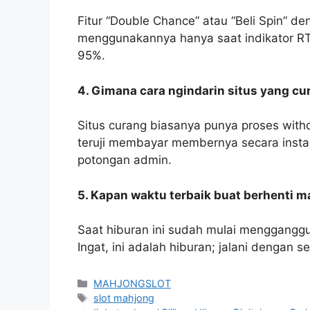
Fitur “Double Chance” atau “Beli Spin” d
menggunakannya hanya saat indikator RT
95%.
4. Gimana cara ngindarin situs yang cur
Situs curang biasanya punya proses withdr
teruji membayar membernya secara inst
potongan admin.
5. Kapan waktu terbaik buat berhenti ma
Saat hiburan ini sudah mulai mengganggu
Ingat, ini adalah hiburan; jalani dengan 
Categories
MAHJONGSLOT
Tags
slot mahjong