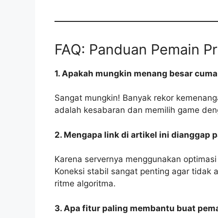
FAQ: Panduan Pemain P
1. Apakah mungkin menang besar cuma 
Sangat mungkin! Banyak rekor kemenangan 
adalah kesabaran dan memilih game dengan
2. Mengapa link di artikel ini dianggap 
Karena servernya menggunakan optimasi 
Koneksi stabil sangat penting agar tidak
ritme algoritma.
3. Apa fitur paling membantu buat pema