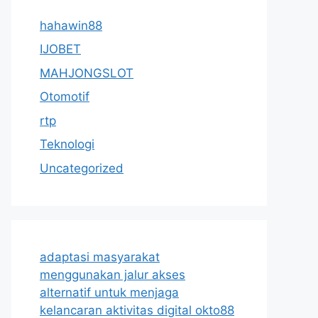
hahawin88
IJOBET
MAHJONGSLOT
Otomotif
rtp
Teknologi
Uncategorized
adaptasi masyarakat
menggunakan jalur akses
alternatif untuk menjaga
kelancaran aktivitas digital okto88