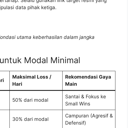
rtahap. Selalu gunakan link target resmi yang
pulasi data pihak ketiga.
ondasi utama keberhasilan dalam jangka
untuk Modal Minimal
Maksimal Loss /
Rekomendasi Gaya
ri
Hari
Main
Santai & Fokus ke
50% dari modal
Small Wins
Campuran (Agresif &
30% dari modal
Defensif)