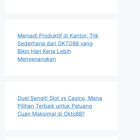
Menjadi Produktif di Kantor: Trik
Sederhana dari OKTO88 yang
Bikin Hari Kerja Lebih
Menyenangkan
Duel Sengit! Slot vs Casino, Mana
Pilihan Terbaik untuk Peluang
Cuan Maksimal di Okto88?