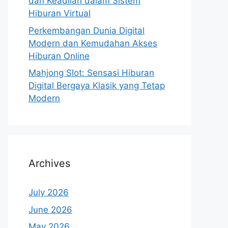
dan Keadilan dalam Sistem
Hiburan Virtual
Perkembangan Dunia Digital
Modern dan Kemudahan Akses
Hiburan Online
Mahjong Slot: Sensasi Hiburan
Digital Bergaya Klasik yang Tetap
Modern
Archives
July 2026
June 2026
May 2026