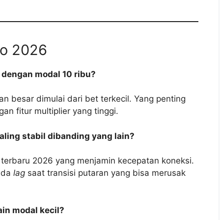
ro 2026
dengan modal 10 ribu?
besar dimulai dari bet terkecil. Yang penting
 fitur multiplier yang tinggi.
paling stabil dibanding yang lain?
terbaru 2026 yang menjamin kecepatan koneksi.
 ada
lag
saat transisi putaran yang bisa merusak
in modal kecil?