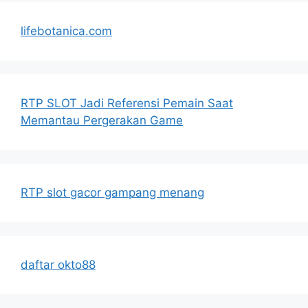
lifebotanica.com
RTP SLOT Jadi Referensi Pemain Saat
Memantau Pergerakan Game
RTP slot gacor gampang menang
daftar okto88