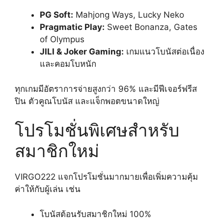
PG Soft:
Mahjong Ways, Lucky Neko
Pragmatic Play:
Sweet Bonanza, Gates
of Olympus
JILI & Joker Gaming:
เกมแนวโบนัสต่อเนื่อง
และคอมโบหนัก
ทุกเกมมีอัตราการจ่ายสูงกว่า 96% และมีฟีเจอร์ฟรีส
ปิน ตัวคูณโบนัส และแจ็กพอตขนาดใหญ่
โปรโมชั่นพิเศษสำหรับ
สมาชิกใหม่
VIRGO222 แจกโปรโมชั่นมากมายเพื่อเพิ่มความคุ้ม
ค่าให้กับผู้เล่น เช่น
โบนัสต้อนรับสมาชิกใหม่ 100%