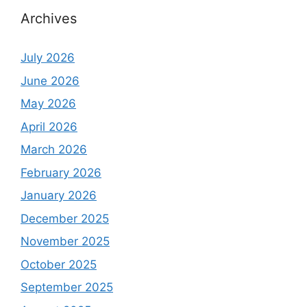
Archives
July 2026
June 2026
May 2026
April 2026
March 2026
February 2026
January 2026
December 2025
November 2025
October 2025
September 2025