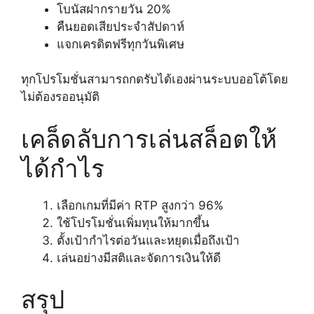
โบนัสฝากรายวัน 20%
คืนยอดเสียประจำสัปดาห์
แจกเครดิตฟรีทุกวันพิเศษ
ทุกโปรโมชั่นสามารถกดรับได้เองผ่านระบบออโต้โดย
ไม่ต้องรออนุมัติ
เคล็ดลับการเล่นสล็อตให้
ได้กำไร
เลือกเกมที่มีค่า RTP สูงกว่า 96%
ใช้โปรโมชั่นเพิ่มทุนให้มากขึ้น
ตั้งเป้ากำไรต่อวันและหยุดเมื่อถึงเป้า
เล่นอย่างมีสติและจัดการเงินให้ดี
สรุป